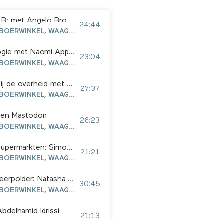
Iedereen mee naar planet B: met Angelo Bromet
24:44
TONYA SUDIONO EN GIJS BOERWINKEL, WAAG FUTURELAB
Over racistische technologie met Naomi Appelman
23:04
TONYA SUDIONO EN GIJS BOERWINKEL, WAAG FUTURELAB
Transparante algoritmes bij de overheid met Maike Klip
27:37
TONYA SUDIONO EN GIJS BOERWINKEL, WAAG FUTURELAB
B en Mastodon
26:23
TONYA SUDIONO EN GIJS BOERWINKEL, WAAG FUTURELAB
Goed boeren en slimme supermarkten: Simone van der Burg
21:21
TONYA SUDIONO EN GIJS BOERWINKEL, WAAG FUTURELAB
Voedselpark in de Lutkemeerpolder: Natasha Hulst
30:45
TONYA SUDIONO EN GIJS BOERWINKEL, WAAG FUTURELAB
bdelhamid Idrissi
21:13