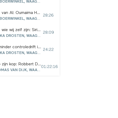
TONYA SUDIONO EN GIJS BOERWINKEL, WAAG FUTURELAB
Verantwoorde toepassing van AI: Oumaima Hajri
28:26
TONYA SUDIONO EN GIJS BOERWINKEL, WAAG FUTURELAB
AI is een manifestatie van wie wij zelf zijn: Siri Beerends
28:09
GIJS BOERWINKEL EN TESKA DROSTEN, WAAG FUTURELAB
Leren door te maken en minder controledrift in het onderwijs met Eva Vesseur
24:22
GIJS BOERWINKEL EN TESKA DROSTEN, WAAG FUTURELAB
Kwantum en de wereld op zijn kop: Robbert Dijkgraaf
01:22:16
GIJS BOERWINKEL EN THOMAS VAN DIJK, WAAG FUTURELAB
Intelligentie en de problemen van een beperkte definitie: Sander van der Waal en Marleen Stikker
47:51
GIJS BOERWINKEL EN TESKA DROSTEN, WAAG FUTURELAB
Regulering van Big Tech door de Europese Unie: Kim van Sparrentak en Marleen Stikker
46:24
 FUTURELAB
Een stad van makers: Houk van Lier en Sophie Almanza